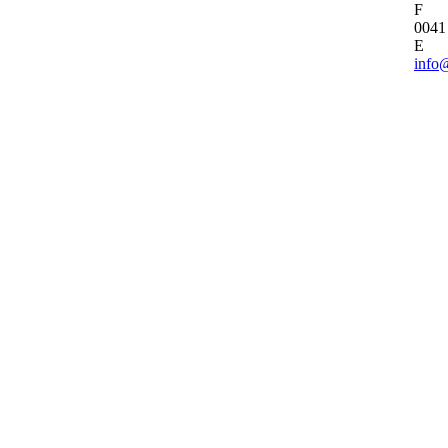
F
0041
E
info@