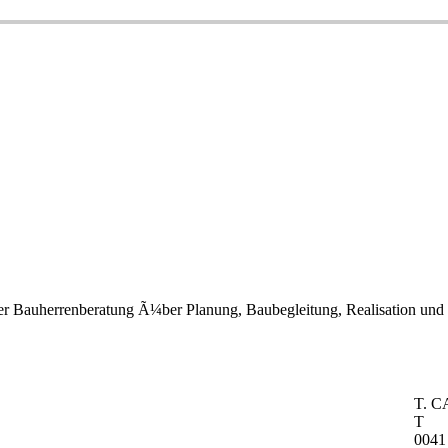
er Bauherrenberatung Ã¼ber Planung, Baubegleitung, Realisation und K
T. 
T
0041